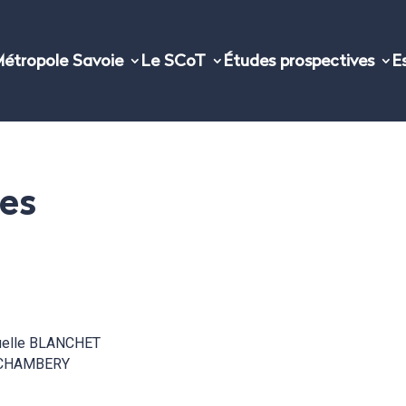
étropole Savoie
Le SCoT
Études prospectives
E
les
elle BLANCHET
0 CHAMBERY